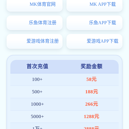
支
2026-07-20
瑞士对阵波黑巴尔加斯的低平球传中威胁可能成为比
赛
2026-07-20
赵贤祐面对南非时的长传发动反击能否帮助球队快速
推
2026-07-20
皮克福德面对加纳时的传中球处理质量能否稳定控制
禁
2026-07-20
韩国与南非交锋时赵贤祐面对远射的准备能否化解对
手
2026-07-20