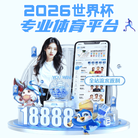
Home
About
App
体育快讯
首秀时刻
足球经典广告
登录
多端服务
世界杯让球分析_2026世界杯大小球与亚
盘预测 隐私保护措施已通过多项国际认
证，数据安全有保障。
科特迪瓦对阵库拉索赛前重点观察对抗强度保持能否
支
2026-07-20
瑞士对阵波黑巴尔加斯的低平球传中威胁可能成为比