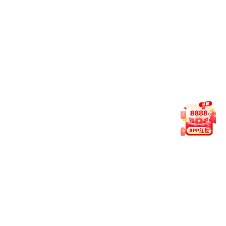
2026世界杯阿里迎战瑞士压迫强度能否维
当足球世界的目光越过2024年的余晖，聚焦在2026
年美加墨世界杯的版...
2026-07-14